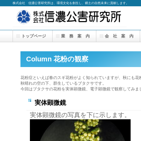
株式会社 信濃公害研究所は、環境文化を創生し、郷土の自然未来に貢献します。
トップページ
業 務 案 内
会 社 案 内
Column 花粉の観察
花粉症といえば春のスギ花粉がよく知られていますが、秋にも花
秋晴れの空の下、群生しているブタクサです。
今回はブタクサの花粉を実体顕微鏡、電子顕微鏡で観察してみま
実体顕微鏡
実体顕微鏡の写真を下に示します。